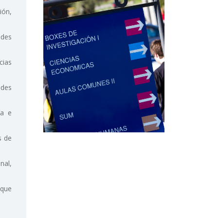
ión,
ades
cias
edes
ía e
s de
nal,
 que