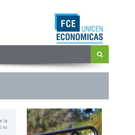
e la
o su